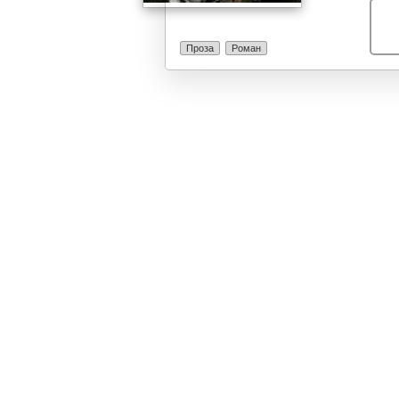
младешки сон,
„Пишаниот“, бе
зад велот на 
Проза
Роман
татко – банка
студентка по 
животен тек и 
физичко и пси
однесувањето 
вулгарности. 
раѓањето на не
пронаоѓа далек
искрен уметник
разбирањето и
Иван.