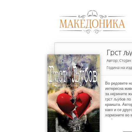
Грст љ
Автор: Стојан
Година на из
Во редовите н
интересна жив
за нејзините ж
грст љубов по 
краишта. Авто
како и се друг
хормоните во м
разјадува душа
со брачниот о
и Вања. Покору