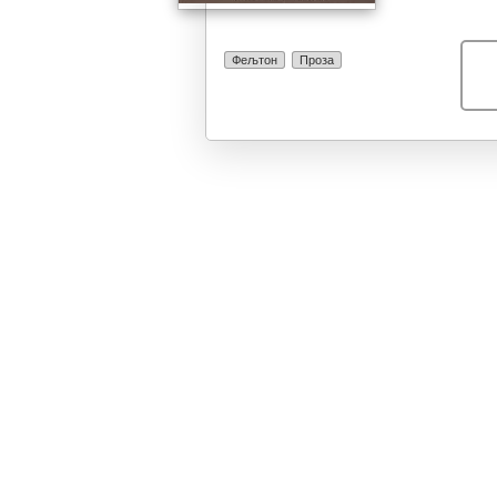
Фељтон
Проза