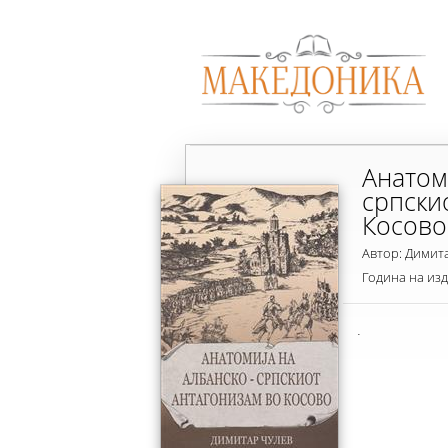
Анатом
српски
Косово
Автор: Димит
Година на из
.