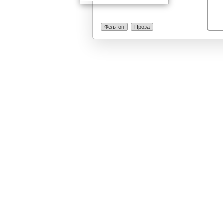
Фељтон
Проза