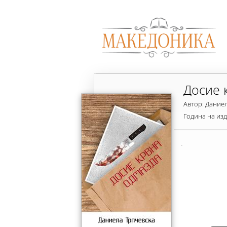
Досие 
Автор: Дание
Година на из
.