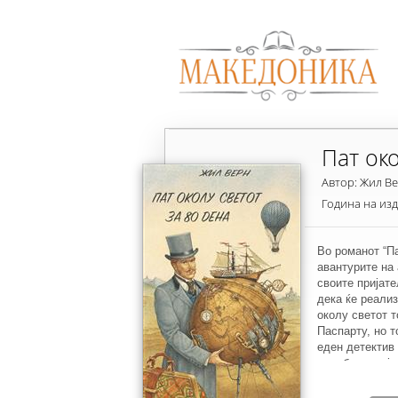
Пат око
Автор: Жил В
Година на из
Во романот “Па
авантурите на 
своите пријат
дека ќе реализ
околу светот т
Паспарту, но т
еден детектив
кражба во најп
сите транспорт
трговски брод,