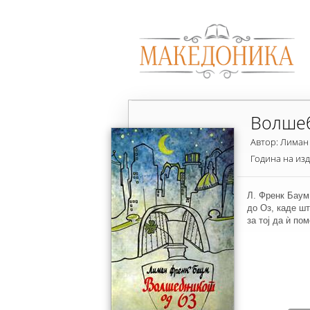
Волшеб
Автор: Лиман
Година на из
Л. Френк Баум 
до Оз, каде шт
за тој да ѝ по