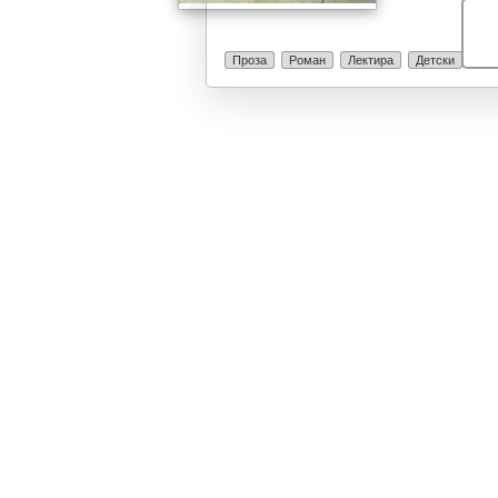
Проза
Роман
Лектира
Детски