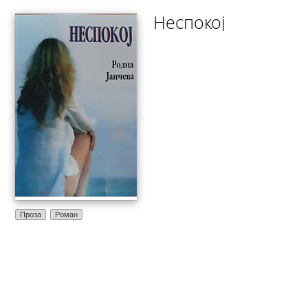
Неспокој
Проза
Роман