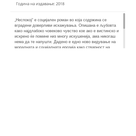
Година на издавање: 2018
„Неспокој“ е социјален роман во која содржина се
вградени доверливи искажувања. Опишана е љубовта
како најдлабоко човеково чувство кое ако е вистинско и
искрено ќе помине низ многу искушенија, ама никогаш
нема да те напушти. Дадено е едно ново видување на
моралната и социјалната ерозија како стварност на
нашето време. Ликовите во романот доживуваат тешка
траума која станува нивна сопствена судбина. Јасмина
е носечка фигура која доживува сериозни премрежиња
на духовно исцрпување. Малата Зехра се соочува со
многу голем терет чувствувајќи се изгубено и отфрлрно
додека трага по нејзината мајка, но и многу паметна во
нејзините логични размислувања, кои ќе му помогнат на
Марко да разоткрие синџир на трговија со деца.