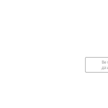
Ве 
да 