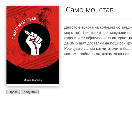
Само мој став
Делото е збирка на колумни со заед
мој став“. Текстовите се пишувани в
години и се објавувани на интернет п
да им бидат достапни на поширок кру
Реакциите за нив кај читателите беа 
можам слободно да кажам дека наидо
одобрување кај читателите а, пред с
целна група – студентите. Која беше
идеја и замисла за да започнам да г
текстови? Да се крене студентскиот г
посочат проблемите со кои ние како 
секојдневно се соочуваме, потоа да
можни решенија за истите, како и да
Проза
Колумни
врата кај сите студенти. Но, за жал,
студенти се премногу пасивни во по
акции за работите што не ни се допаѓ
нас имаме желба да ги промениме, н
одлучуваме за конформизам и пасивн
максимата дека „наведната глава сабј
затоа проблемите се сѐ уште на повр