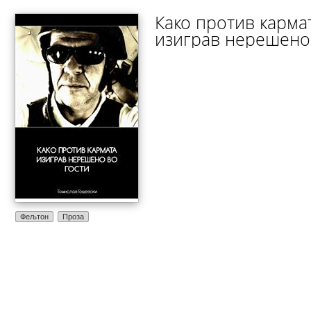
Како против карма
изиграв нерешено
Фељтон
Проза