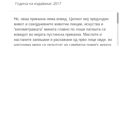
Година на издавање: 2017
Не, оваа приказна нема вовед. Целиот мој предходен
живот и секојдневните животни лекции, искуства и
“километражата” мината главно по лоши патишта се
воведот во мојата пустинска приказна. Мислите и
настаните запишани и раскажани од прво лице овде, во
најголема мера се резултат на симбиоза помеѓу мојата
упорност и кармата која маестрално најде начин и ме
фрли во канџите на суровиот свет на цивилните
контрактори кои (making other people happy) си го
уништуваат својот живот по белосветските воени зони.
Јас едноставно не можев а да не бидам подготвен за се
што ми се случуваше во периодот помеѓу Мај 2008 и
денес во Скопје, Кувајт, Дубаи, Кандахар, ФОБ Апачи во
Југоисточен Авганистан, Багдад, покрај Еуфрат околу
сириско-ирачката граница, во Ербил, Курдистан и на
некои чудни аеродроми како во Оман или понормални
како во Хјустон, Виена или Чикаго. Него…друго ми беше
муабетот…. Како против кармата изиграв нерешено во
гости