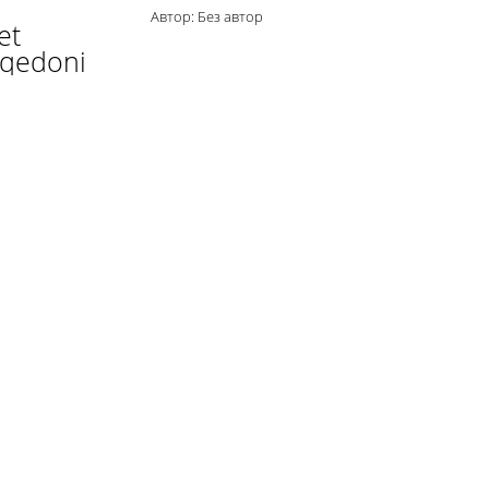
Автор: Без автор
et
aqedoni