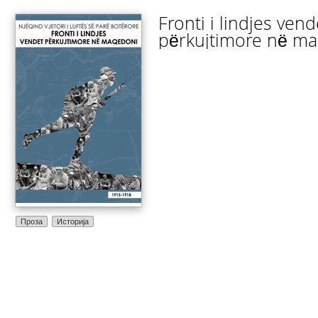
Fronti i lindjes vend
përkujtimore në m
Проза
Историја