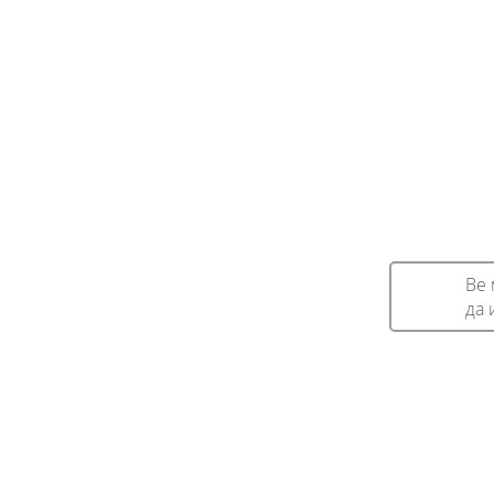
Ве 
да 