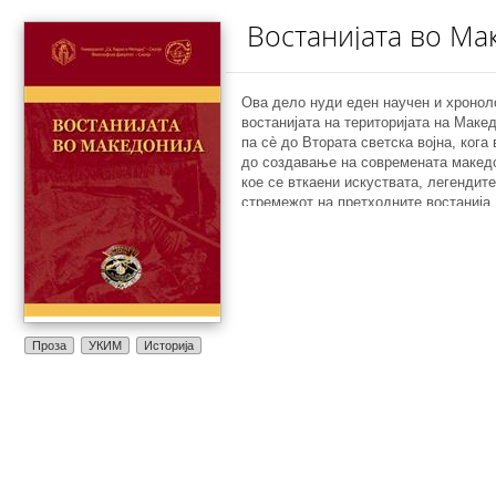
Востанијата во Ма
Ова дело нуди еден научен и хронол
востанијата на територијата на Макед
па сè до Втората светска војна, кога
до создавање на современата макед
кое се вткаени искуствата, легендите
стремежот на претходните востанија
многу генерации, за остварување на 
Независна Македонија.
Проза
УКИМ
Историја