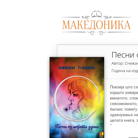
Песни 
Автор: Снежа
Година на из
Поезија што с
којашто извира
минатото, спо
севозможното,
баланс помеѓу
одекнување на
целата книга, 
Книгата поезиј
песни, привле
поезијата, со 