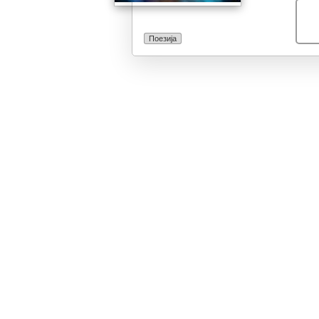
да отворат но
на поетиката, 
чита.
Поезија