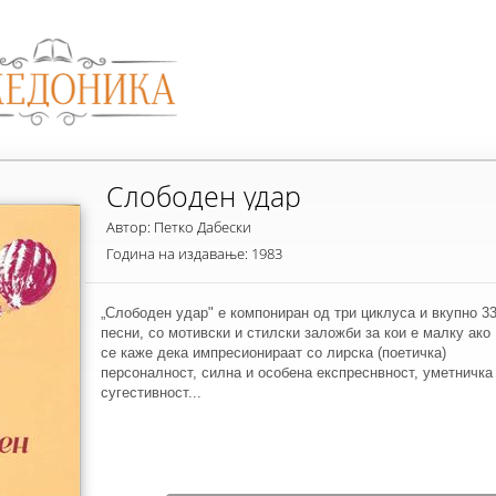
Слободен удар
Автор: Петко Дабески
Година на издавање: 1983
„Слободен удар" е компониран од три циклуса и вкупно 3
песни, со мотивски и стилски заложби за кои е малку ако
се каже дека импресионираат со лирска (поетичка)
персоналност, силна и особена експреснвност, уметничка
сугестивност...