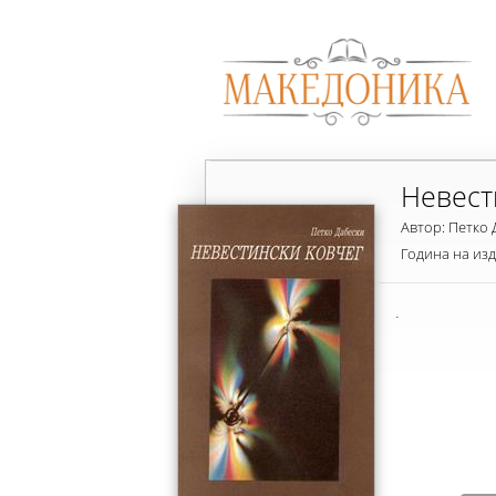
Невест
Автор: Петко 
Година на из
.