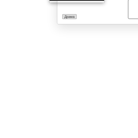
Втората, клучн
опаката Катер
не многу изво
Драма
размислувањат
всушност, подз
сестрата на К
од мешањето н
очигледен: ди
е во бујна ком
размислувања 
живи, пластич