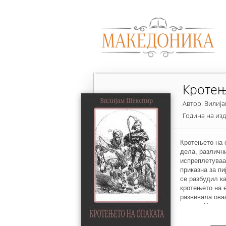
Кротењ
Автор: Вилиј
Година на из
Кротењето на о
дела, различн
испреплетуваа
приказна за пи
се разбудил к
кротењето на е
развивала ова
користејќи се 
имал можност, 
коментира разв