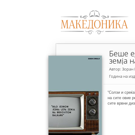
Беше е
земја 
Автор: Зоран
Година на из
“Солзи и среќа
на сите овие р
сите врвни диз