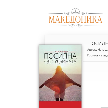
Посилн
Автор: Наташ
Година на из
.