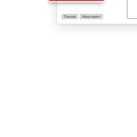
Поезија
Манускрипт