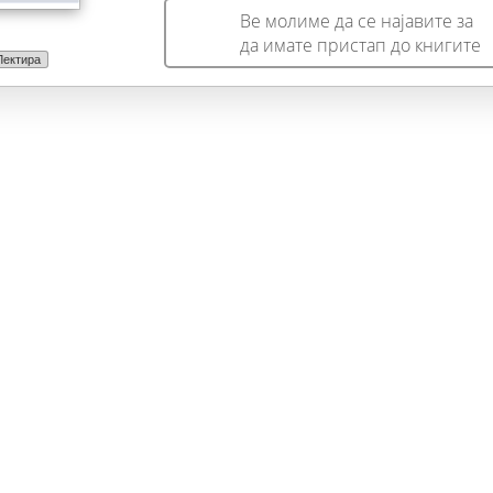
меланхолија, која ја наподолнува атмосферата на
Ве молиме да се најавите за
безработица и безделничење.
да имате пристап до книгите
Лектира