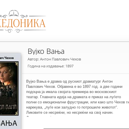
Вујко Вања
Автор: Антон Павлович Чехов
Година на издавање: 1897
Вујко Вања е драма од рускиот драматург Антон
Павлович Чехов. Објавена е во 1897 год. а две години
подоцна ја имала својата премиера во московскиот
театар. Главната идеја на драмата е приказ на луѓето
полни со емоционални фрустрации, или како што Чехов г
нарекува, „луѓе кои залудно го потрошиле животот“.
Ликовите се несреќни, но несреќни на свој начин.
Драмското дејство не е класично развиено, туку е одраз
на психолошкото настроение на носечките протагонисти.
Низ делото постојано провејува необјасниво чувство на