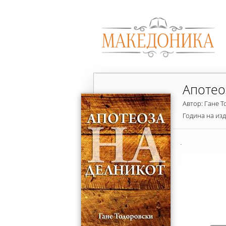
Апотео
Автор: Гане 
Година на из
.