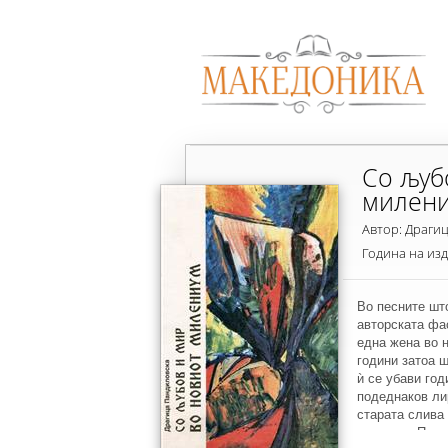
Со љуб
милен
Автор: Драги
Година на из
Во песните шт
авторската фас
една жена во н
години затоа ш
ѝ се убави год
подеднаков ли
старата слива 
големиот Паул