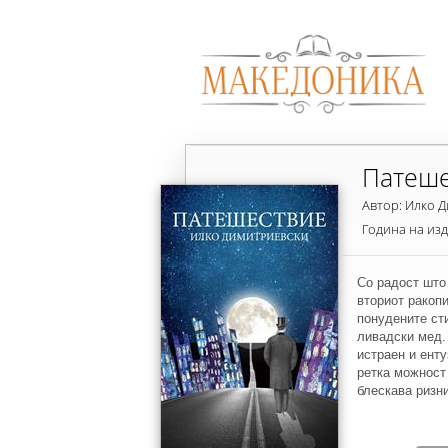
Патеше
Автор: Илко 
Година на из
Со радост што 
вториот ракоп
понудените ст
ливадски мед.
истраен и енту
ретка можност
блескава ризн
од поема во по
душата пред ч
најчовечки доб