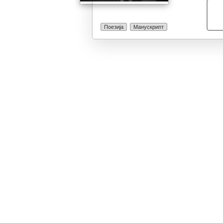
меѓу редовите 
славниот Хоме
поеми за ближн
Поезија
Манускрипт
и сечии. Тој е 
познава своет
цврстината на 
младите ластар
занес, љубов и
пра...) дедовц
крв или собити
внуките и друг
нераскинлив де
роден, каде жи
планини, реки,
татковина, сит
неговиот многу
изненадува фак
соодветен вар