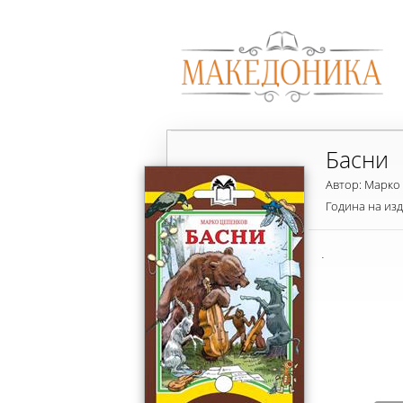
Басни
Автор: Марко
Година на из
.