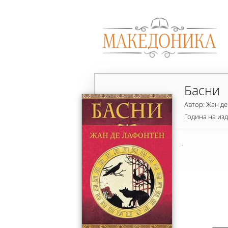
Басни
Автор: Жан д
Година на из
.