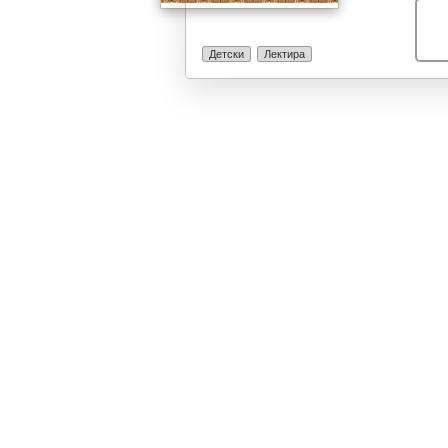
Детски
Лектира