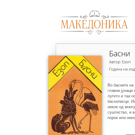
Басни
Автор: Езоп
Година на изд
Во басните на 
главни јунаци 
луѓето и таа о
баснописци. Иа
некое од многу
суштество, и в
порок или неко
завидливост, п
добрината, при
правичност, зд