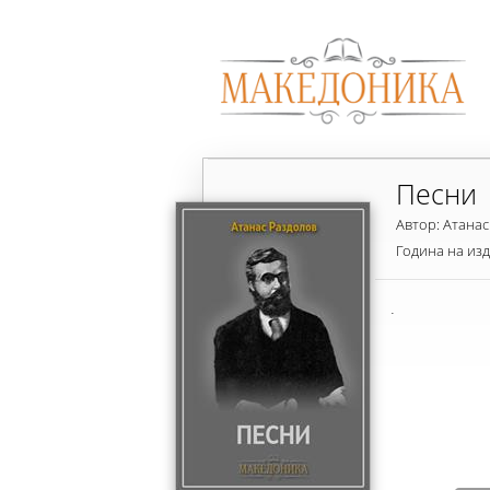
Песни
Автор: Атана
Година на из
.