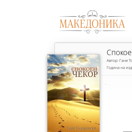
Спокое
Автор: Гане 
Година на из
.