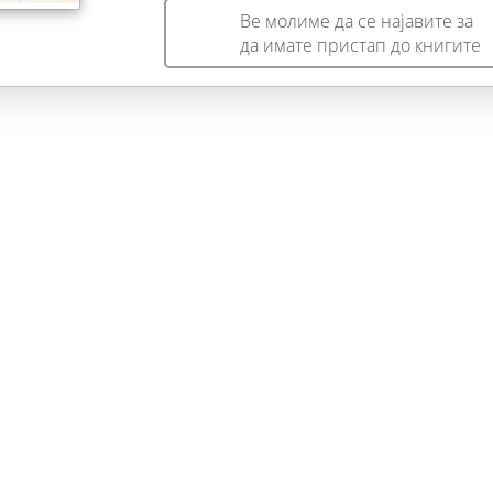
секогаш непроyирна, амбивалентна и таинствена....“
Ве молиме да се најавите за
Ефтим Клетников
да имате пристап до книгите