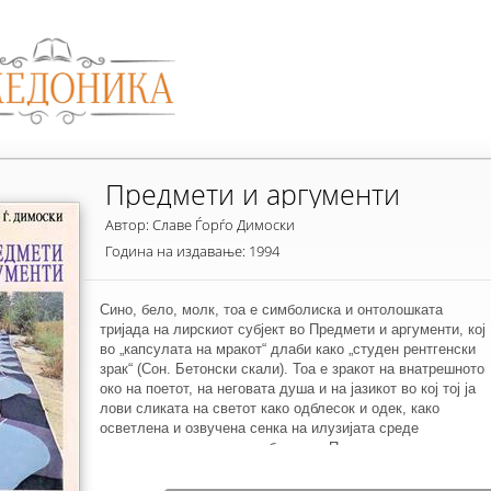
Предмети и аргументи
Автор: Славе Ѓорѓо Димоски
Година на издавање: 1994
Сино, бело, молк, тоа е симболиска и онтолошката
тријада на лирскиот субјект во Предмети и аргументи, кој
во „капсулата на мракот“ длаби како „студен рентгенски
зрак“ (Сон. Бетонски скали). Тоа е зракот на внатрешното
око на поетот, на неговата душа и на јазикот во кој тој ја
лови сликата на светот како одблесок и одек, како
осветлена и озвучена сенка на илузијата среде
расприкажаниот молк на битието. Притоа, проyирниот
говор ја исполнува до крај херметичната песна на Славе
Ѓорѓо Димоски, чија длабочина, меѓутоа, останува