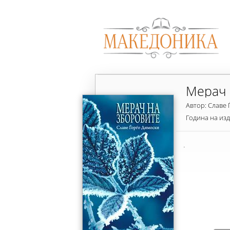
Мерач 
Автор: Славе
Година на из
.