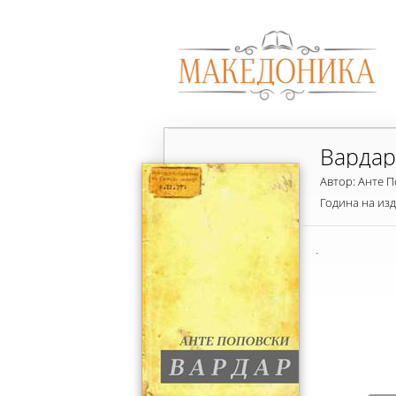
Вардар
Автор: Анте 
Година на из
.