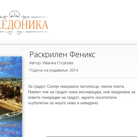
Раскрилен Феникс
Автор: Иванка Стојкова
Година на издавање: 2014
За градот Скопје пишувале патописци, пееле поети.
Новиот лик на градот нова инспирација, нов предизвик за
новите генерации на градот, идните посетители
љубопитни за нешто ново и невидено.