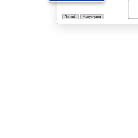
Поезија
Манускрипт