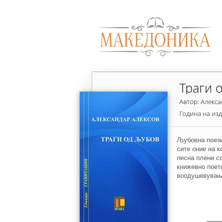
Траги 
Автор: Алекс
Година на из
Љубовна поези
сите оние на к
песна плени со
книжевно поет
воодушевувањ