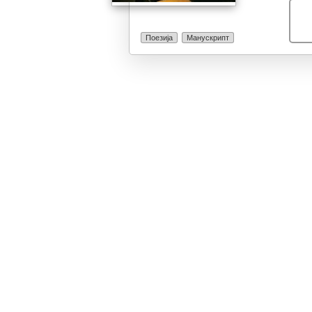
гледаш во розо
страни.
Поезија
Манускрипт