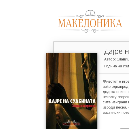
Дајре 
Автор: Слави
Година на из
Животот е игра
веќе однапред 
додека оние шт
неколку погре
сите изиграни 
изроди песна, 
вистински поте
нечовечноста в
поверувај дека
весела песна п