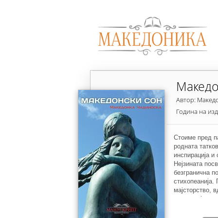
Македо
Автор: Макед
Година на из
Стоиме пред п
родната татко
инспирација и
Нејзината посв
безгранична п
стихопеанија. 
мајсторство, в
експресија и и
исчитувањето. 
склопот на вер