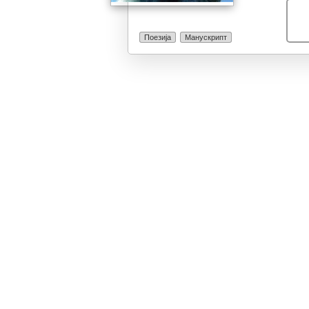
врвно суштинс
Поезија
Манускрипт