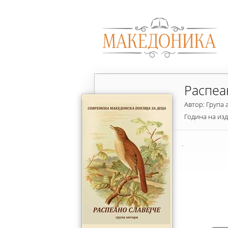
Распеа
Автор: Група 
Година на из
.