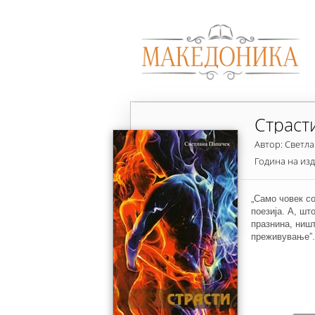
Страст
Автор: Светл
Година на из
„Само човек с
поезија. А, шт
празнина, ништ
преживување”.