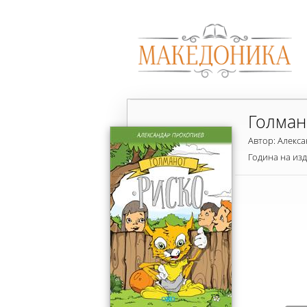
Голман
Автор: Алекс
Година на из