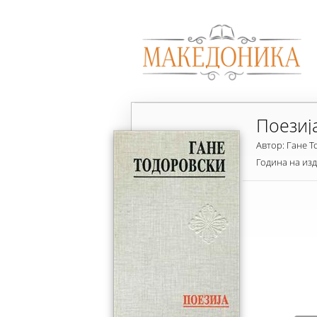
Поезиј
Автор: Гане 
Година на из