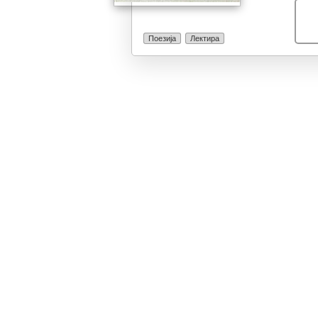
Поезија
Лектира