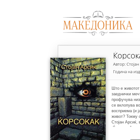
Ќорсок
Автор: Стојан
Година на из
Што е животот 
заеднички мечт
профучува низ
се вклопува во
восприема (и ј
живот? Токму о
Стојан Арсиќ, 
„Ќорсокак”.