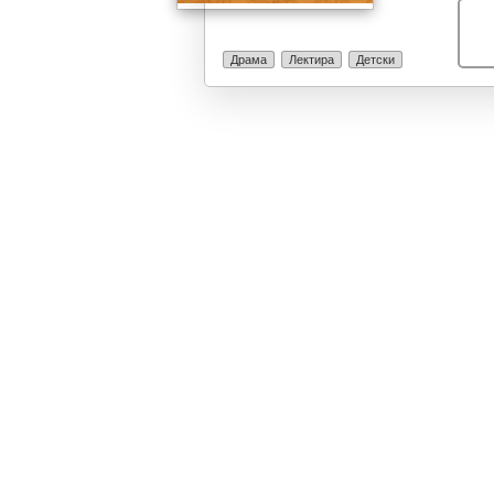
и се случува н
чин на лозјата
сцена, интрига
Драма
Лектира
Детски
цигански кум) 
комедиографск