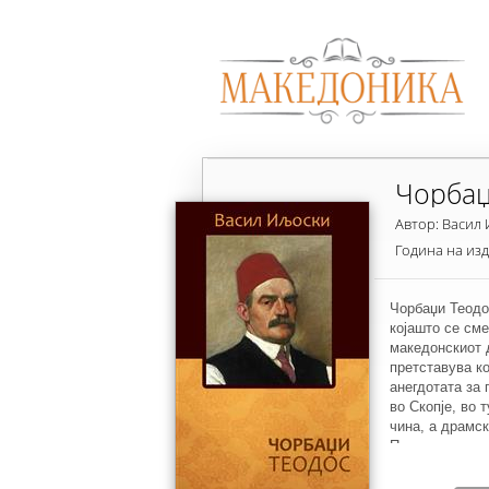
Чорбаџ
Автор: Васил
Година на из
Чорбаџи Теодо
којашто се сме
македонскиот 
претставува к
анегдотата за 
во Скопје, во 
чина, а драмск
Првиот чин е о
дејство и се с
Вториот чин го