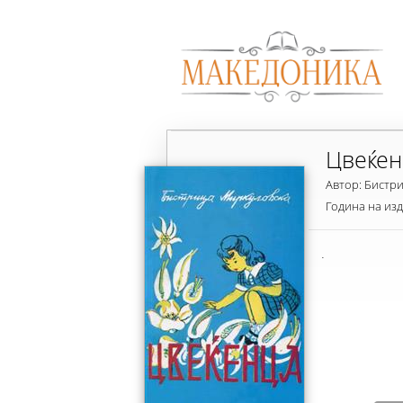
Цвеќен
Автор: Бистр
Година на из
.