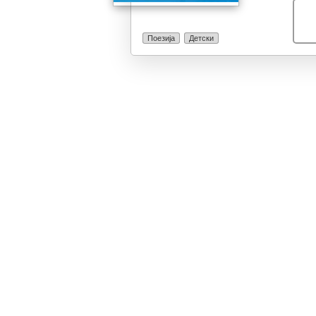
Поезија
Детски