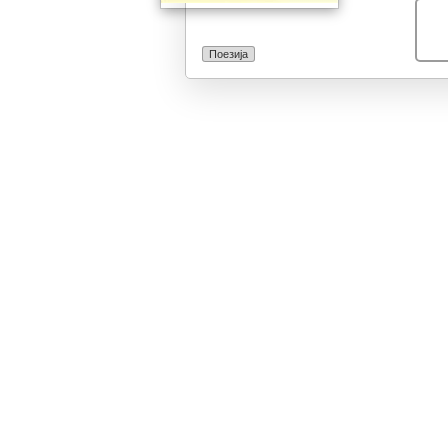
Миладиновци“.
Поезија