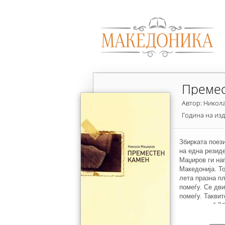
Премес
Автор: Никол
Година на из
Збирката поези
на една резид
Маџиров ги на
Македонија. То
лета празна пл
помеѓу. Се дви
помеѓу. Такви
нова книга.“ З
овенчана со на
„Бурда“ и со м