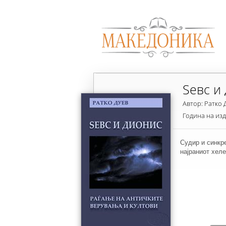
Ѕевс и
Автор: Ратко 
Година на из
Судир и синкр
најраниот хеле