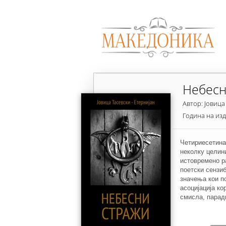
Небесн
Автор: Јовица
Година на из
Четириесетина
неколку целин
истовремено р
поетски сензиб
значења кои по
асоцијација ко
смисла, паради
авторот експли
наведува песна
“необврзните“ 