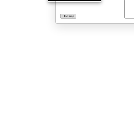
интеракција ме
различни асоц
поими, рефере
Поезија
антихерои од а
посебно, како 
како заокруже