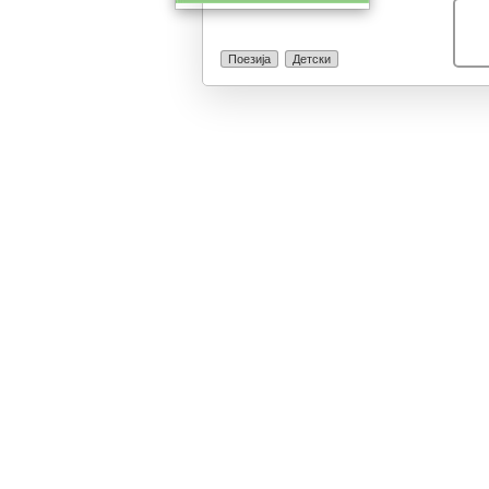
што ги обработ
презентира, со
децата, во вр
Поезија
Детски
преземаат нејз
секојдневието,
домот, во сред