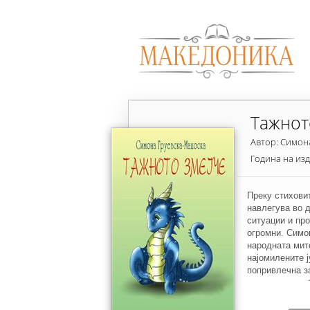
Тажнот
Автор: Симон
Година на из
Преку стиховит
навлегува во 
ситуации и про
огромни. Симо
народната мит
најомилените ј
попривлечна з
мера се подза
автори. – Оваа
пристапот кон 