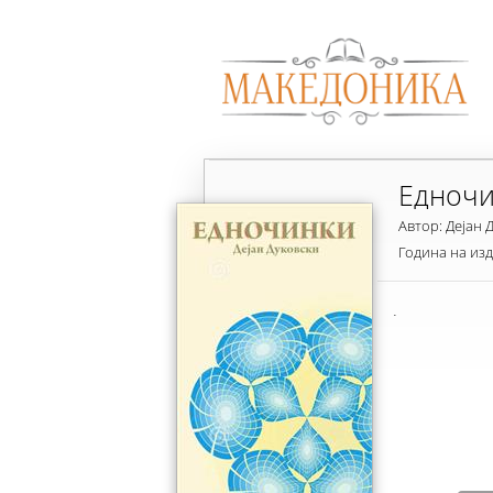
Едночи
Автор: Дејан 
Година на из
.