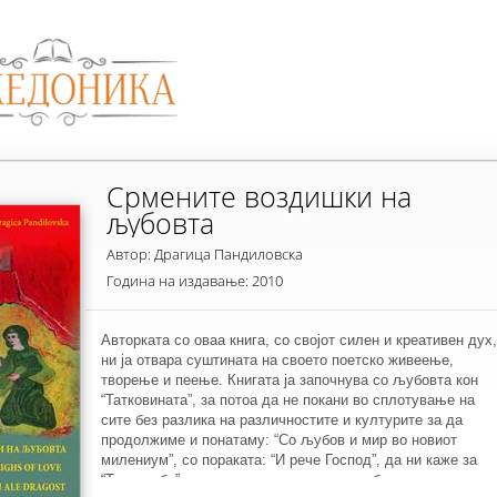
Срмените воздишки на
љубовта
Автор: Драгица Пандиловска
Година на издавање: 2010
Авторката со оваа книга, со својот силен и креативен дух,
ни ја отвара суштината на своето поетско живеење,
творење и пеење. Книгата ја започнува со љубовта кон
“Татковината”, за потоа да не покани во сплотување на
сите без разлика на различностите и културите за да
продолжиме и понатаму: “Со љубов и мир во новиот
милениум”, со пораката: “И рече Господ”, да ни каже за
“Три желби”, да ни раскаже како е потребно да се