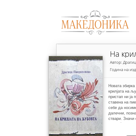
На кри
Автор: Драги
Година на из
Новата збирка
крилјата на љ
пристап ни ја
ставена на пие
себе да носим
далечни, позна
ствари. Значи
енергија околу
почуствувате и
длабоко во себ