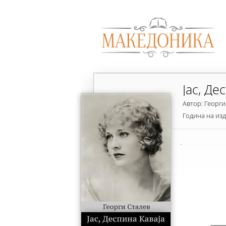
Јас, Де
Автор: Георги
Година на из
.