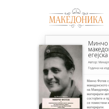
Минчо 
македо
егејска
1949)
Автор: Михај
Година на из
Минчо Фотев с
македонското 
на Македонија.
материјали ав
состојбите и п
се поместени 
материјали.