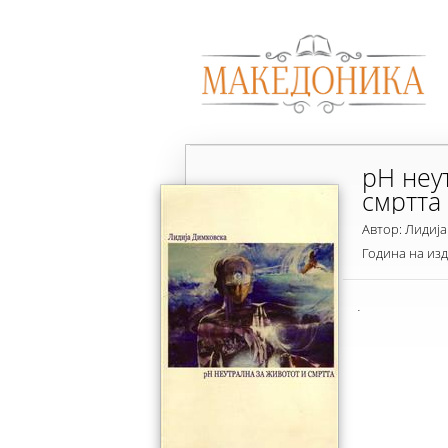
рН неу
смртта
Автор: Лидиј
Година на из
.