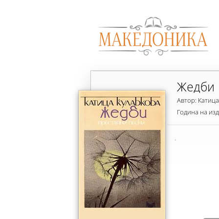
Жедби
Автор: Катица
Година на из
.